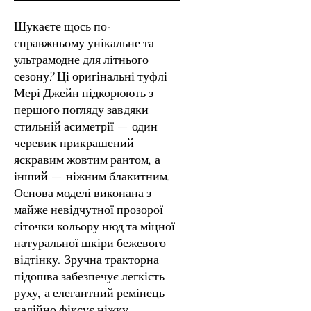
Шукаєте щось по-
справжньому унікальне та
ультрамодне для літнього
сезону? Ці оригінальні туфлі
Мері Джейн підкорюють з
першого погляду завдяки
стильній асиметрії — один
черевик прикрашений
яскравим жовтим рантом, а
інший — ніжним блакитним.
Основа моделі виконана з
майже невідчутної прозорої
сіточки кольору нюд та міцної
натуральної шкіри бежевого
відтінку. Зручна тракторна
підошва забезпечує легкість
руху, а елегантний ремінець
надійно фіксує ніжку,