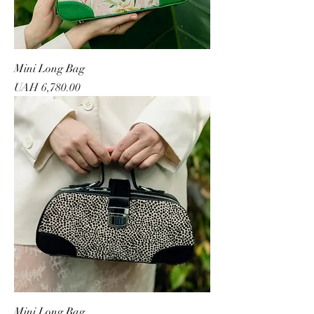
Mini Long Bag
Price
UAH 6,780.00
Mini Long Bag