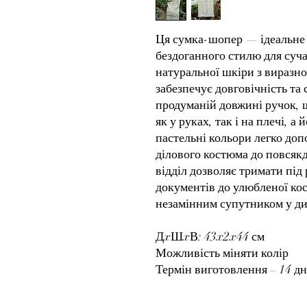
Ця сумка-шопер — ідеальне 
бездоганного стилю для суча
натуральної шкіри з виразн
забезпечує довговічність та
продуманій довжині ручок,
як у руках, так і на плечі, а
пастельні кольори легко доп
ділового костюма до повсяк
відділ дозволяє тримати під 
документів до улюбленої ко
незамінним супутником у ди
ДxШxВ: 43x2x44 см
Можливість міняти колір
Термін виготовлення – 14 дн