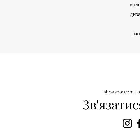
коле
диза
Пиш
shoesbar.com.u
Зв'язатис