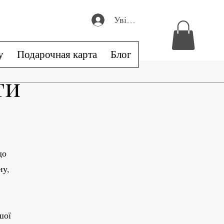
Увійти
у
Подарочная карта
Блог
ти
що
ну,
шої