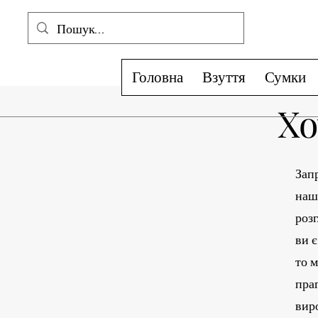
Головна
Взуття
Сумки
Хо
Запр
наш
роз
ви 
то 
пра
вир