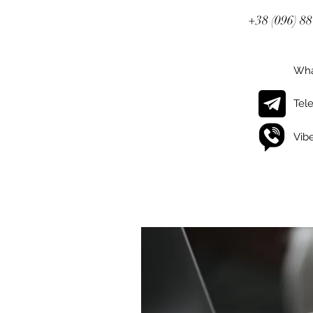
+38 (096) 8
Wha
Tel
Vib