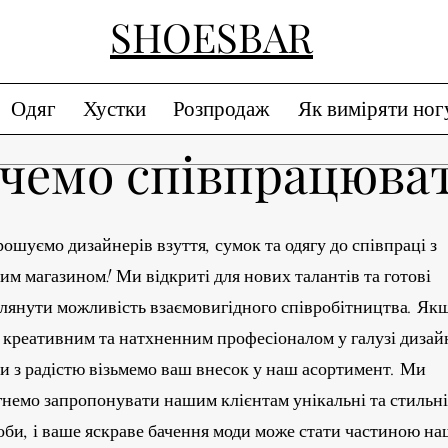
SHOESBAR
Одяг
Хустки
Розпродаж
Як виміряти ног
чемо співпрацюва
ошуємо дизайнерів взуття, сумок та одягу до співпраці з
им магазином! Ми відкриті для нових талантів та готові
глянути можливість взаємовигідного співробітництва. Як
є креативним та натхненним професіоналом у галузі дизай
ми з радістю візьмемо ваш внесок у наш асортимент. Ми
гнемо запропонувати нашим клієнтам унікальні та стильні
оби, і ваше яскраве бачення моди може стати частиною на