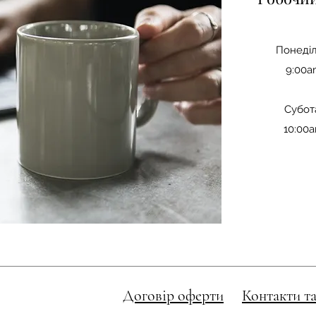
Понеділ
9:00a
Субот
10:00
Договір оферти
Контакти та