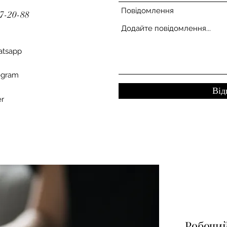
Повідомлення
87-20-88
tsapp
egram
Від
er
Робочи