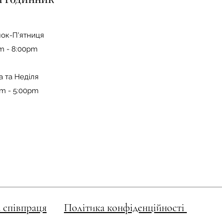
ок-П'ятниця
m - 8:00pm
а та Неділя
am - 5:00pm
 співпраця
Політика конфіденційності