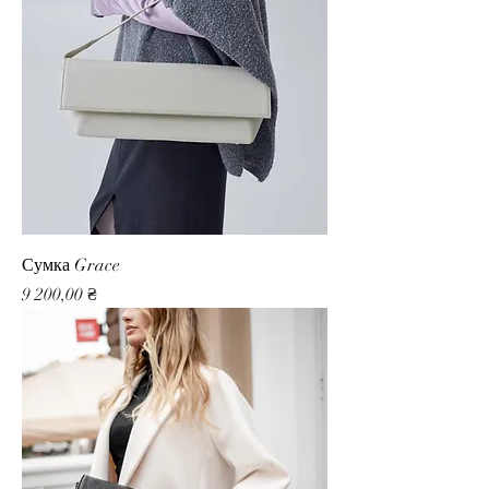
Сумка Grace
Ціна
9 200,00 ₴