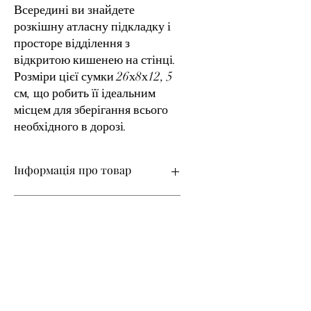
Всередині ви знайдете
розкішну атласну підкладку і
просторе відділення з
відкритою кишенею на стінці.
Розміри цієї сумки 26х8х12, 5
см, що робить її ідеальним
місцем для зберігання всього
необхідного в дорозі.
Інформація про товар
Матеріал верху – натуральна шкіра
Змінити колір
Термін виготовлення – 14 днів!
Якщо ви хочете змінити колір товару,
після замовлення ви можете запросити
палітру шкіри, яка є на даний момент, і
ми зробимо цей товар в іншому
кольорі.
Індивідуальне замовлення