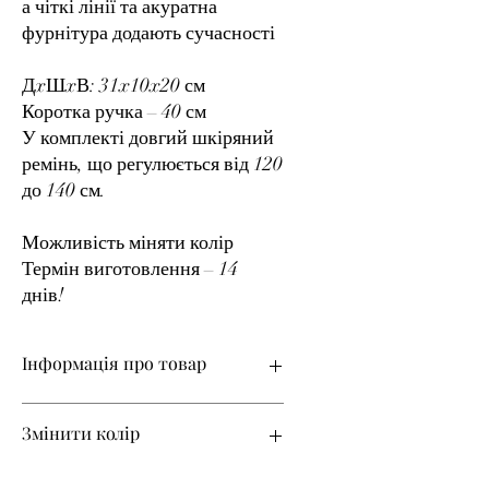
а чіткі лінії та акуратна
фурнітура додають сучасності
ДxШxВ: 31x10x20 см
Коротка ручка – 40 см
У комплекті довгий шкіряний
ремінь, що регулюється від 120
до 140 см.
Можливість міняти колір
Термін виготовлення – 14
днів!
Інформація про товар
Матеріал верху – натуральна шкіра
Змінити колір
Термін виготовлення – 14 днів!
Якщо ви хочете змінити колір товару,