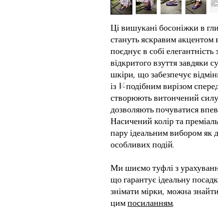
Ці вишукані босоніжки в гл
стануть яскравим акцентом 
поєднує в собі елегантність
відкритого взуття завдяки с
шкіри, що забезпечує відмі
із V-подібним вирізом сперед
створюють витончений силует
дозволяють почуватися впев
Насичений колір та преміаль
пару ідеальним вибором як д
особливих подій.
Ми шиємо туфлі з урахуванн
що гарантує ідеальну посадк
знімати мірки, можна знайти
цим
посиланням
.