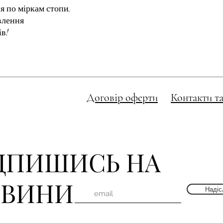
я по міркам стопи.
овлення
ів!
Договір оферти
Контакти та
ДПИШИСЬ НА
ВИНИ
Надіс