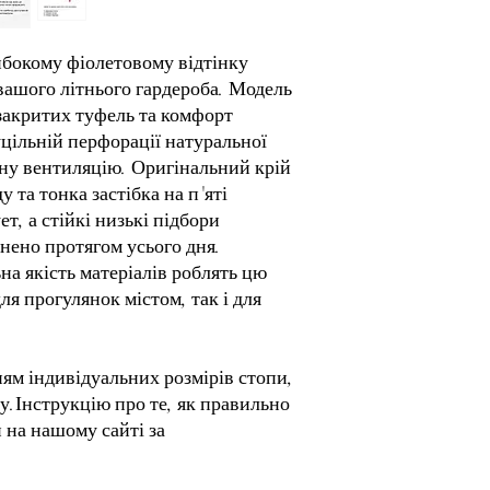
зробити правильно зам
ми зробимо цей товар 
сторінку "Індивідуал
ибокому фіолетовому відтінку
вашого літнього гардероба. Модель
 закритих туфель та комфорт
уцільній перфорації натуральної
нну вентиляцію. Оригінальний крій
у та тонка застібка на п'яті
, а стійкі низькі підбори
нено протягом усього дня.
на якість матеріалів роблять цю
ля прогулянок містом, так і для
ям індивідуальних розмірів стопи,
у.Інструкцію про те, як правильно
 на нашому сайті за