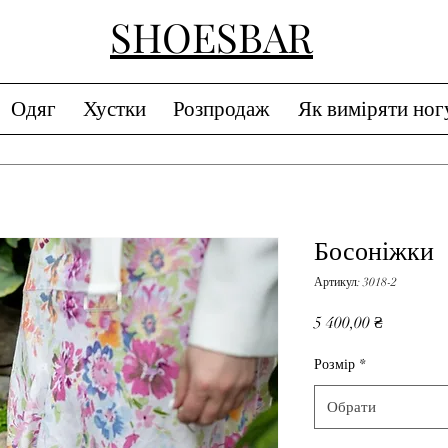
SHOESBAR
Одяг
Хустки
Розпродаж
Як виміряти ног
Босоніжки
Артикул: 3018-2
Ціна
5 400,00 ₴
Розмір
*
Обрати