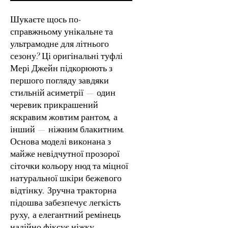
Шукаєте щось по-
справжньому унікальне та
ультрамодне для літнього
сезону? Ці оригінальні туфлі
Мері Джейн підкорюють з
першого погляду завдяки
стильній асиметрії — один
черевик прикрашений
яскравим жовтим рантом, а
інший — ніжним блакитним.
Основа моделі виконана з
майже невідчутної прозорої
сіточки кольору нюд та міцної
натуральної шкіри бежевого
відтінку. Зручна тракторна
підошва забезпечує легкість
руху, а елегантний ремінець
надійно фіксує ніжку,