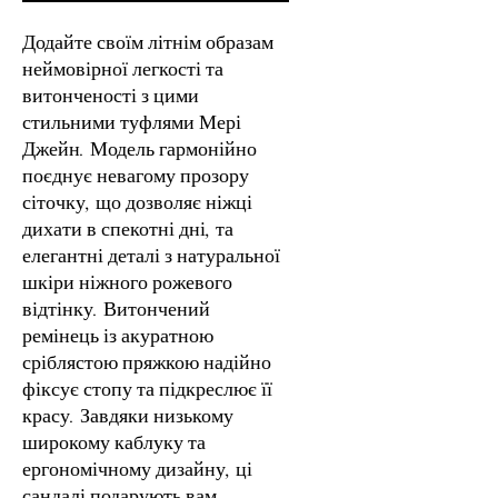
Додайте своїм літнім образам
неймовірної легкості та
витонченості з цими
стильними туфлями Мері
Джейн. Модель гармонійно
поєднує невагому прозору
сіточку, що дозволяє ніжці
дихати в спекотні дні, та
елегантні деталі з натуральної
шкіри ніжного рожевого
відтінку. Витончений
ремінець із акуратною
сріблястою пряжкою надійно
фіксує стопу та підкреслює її
красу. Завдяки низькому
широкому каблуку та
ергономічному дизайну, ці
сандалі подарують вам