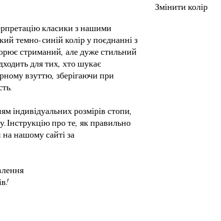
Змінити колір
замовлення з урахува
розмірів.
терпретацію класики з нашими
Після оформлення зам
Якщо ви хочете змінит
дізнатися розмір усіх
можете запросити палі
ий темно-синій колір у поєднанні з
зробити правильно зам
ми зробимо цей товар 
орює стриманий, але дуже стильний
сторінку "Індивідуал
дходить для тих, хто шукає
рному взуттю, зберігаючи при
сть.
ям індивідуальних розмірів стопи,
у.Інструкцію про те, як правильно
 на нашому сайті за
овлення
ів!