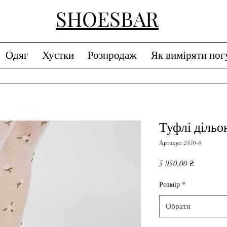
SHOESBAR
Одяг
Хустки
Розпродаж
Як виміряти ног
Туфлі дільо
Артикул: 2470-8
Ціна
5 950,00 ₴
Розмір
*
Обрати