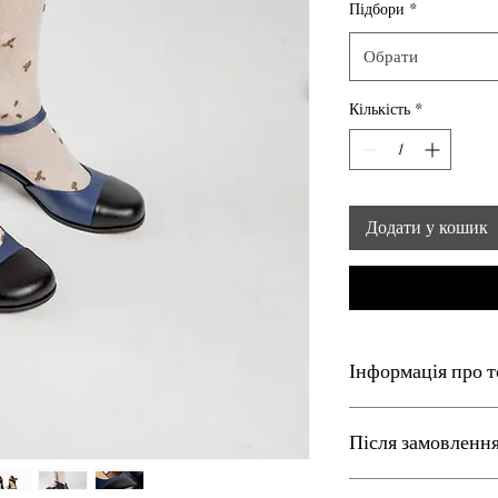
Підбори
*
Обрати
Кількість
*
Додати у кошик
Інформація про т
Матеріал верху – нату
Після замовленн
Розміри з 35 по 42 на
Термін виготовлення –
Все взуття в нашому м