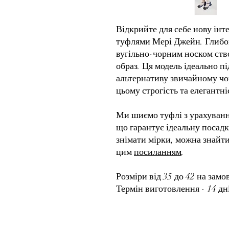
Відкрийте для себе нову ін
туфлями Мері Джейн. Глибок
вугільно-чорним носком ств
образ. Ця модель ідеально пі
альтернативу звичайному чо
цьому строгість та елегантні
Ми шиємо туфлі з урахуванн
що гарантує ідеальну посадк
знімати мірки, можна знайти
цим
посиланням
.
Розміри від 35 до 42 на зам
Термін виготовлення - 14 дн