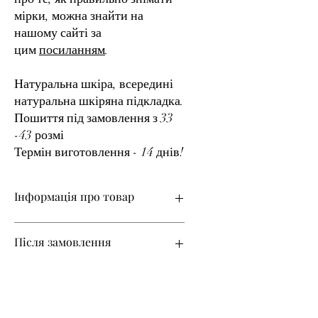
мірки, можна знайти на
нашому сайті за
цим
посиланням
.
Натуральна шкіра, всередині
натуральна шкіряна підкладка.
Пошиття під замовлення з 33
-43 розмі
Термін виготовлення - 14 днів!
Інформація про товар
Матеріал верху – натуральна шкіра
Після замовлення
Розміри з 33 по 42 на замовлення
Термін виготовлення – 14 днів!
Все взуття в нашому магазині
Змінити колір
виготовляється на замовлення з
урахуванням ваших індивідуальних