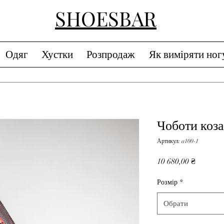
SHOESBAR
Одяг
Хустки
Розпродаж
Як виміряти ног
Чоботи коз
Артикул: a100-1
Ціна
10 680,00 ₴
Розмір
*
Обрати