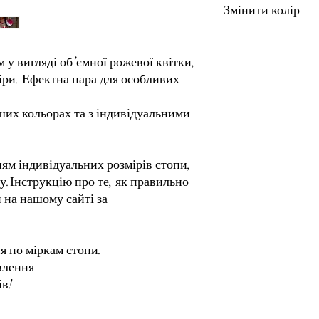
Змінити колір
замовлення з урахува
розмірів.
Після оформлення зам
Якщо ви хочете змінит
дізнатися розмір усіх
можете запросити палі
м у вигляді об’ємної рожевої квітки,
зробити правильно зам
ми зробимо цей товар 
кіри. Ефектна пара для особливих
сторінку "Індивідуал
их кольорах та з індивідуальними
ям індивідуальних розмірів стопи,
у.Інструкцію про те, як правильно
 на нашому сайті за
я по міркам стопи.
овлення
ів!