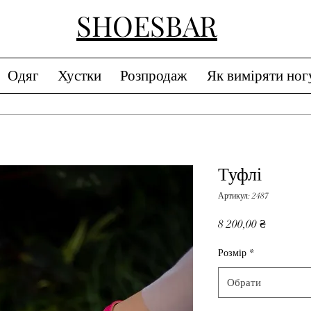
SHOESBAR
Одяг
Хустки
Розпродаж
Як виміряти ног
Туфлі
Артикул: 2487
Ціна
8 200,00 ₴
Розмір
*
Обрати