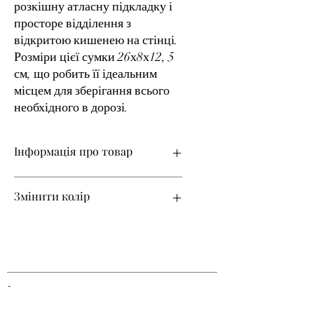
розкішну атласну підкладку і
просторе відділення з
відкритою кишенею на стінці.
Розміри цієї сумки 26х8х12, 5
см, що робить її ідеальним
місцем для зберігання всього
необхідного в дорозі.
Інформація про товар
Матеріал верху – натуральна шкіра
Змінити колір
Термін виготовлення – 14 днів!
Якщо ви хочете змінити колір товару,
після замовлення ви можете запросити
палітру шкіри, яка є на даний момент, і
ми зробимо цей товар в іншому
кольорі.
Індивідуальне замовлення