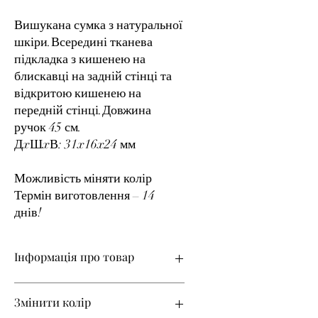
Вишукана сумка з натуральної
шкіри.Всередині тканева
підкладка з кишенею на
блискавці на задній стінці та
відкритою кишенею на
передній стінці.Довжина
ручок 45 см.
ДxШxВ: 31x16x24 мм
Можливість міняти колір
Термін виготовлення – 14
днів!
Інформація про товар
Матеріал верху – натуральна шкіра
Змінити колір
Термін виготовлення – 14 днів!