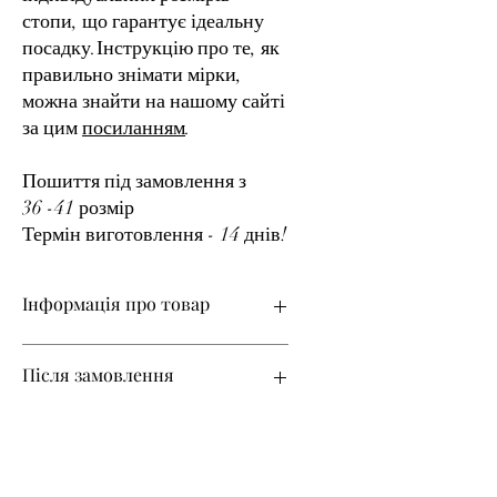
стопи, що гарантує ідеальну
посадку.Інструкцію про те, як
правильно знімати мірки,
можна знайти на нашому сайті
за цим
посиланням
.
Пошиття під замовлення з
36 -41 розмір
Термін виготовлення - 14 днів!
Інформація про товар
Після замовлення
Розміри з 36 по 41 на замовлення
Термін виготовлення – 15 днів!
Все взуття в нашому магазині
Змінити колір
виготовляється на замовлення з
урахуванням ваших індивідуальних
розмірів.