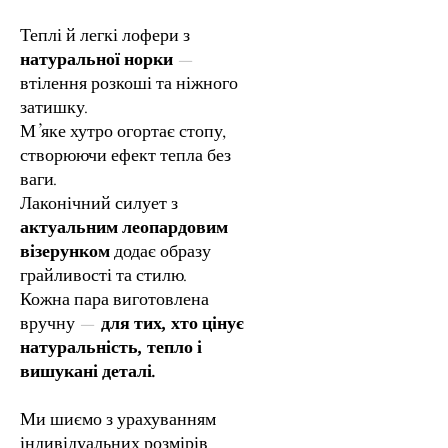
Теплі й легкі лофери з
натуральної норки
—
втілення розкоші та ніжного
затишку.
М’яке хутро огортає стопу,
створюючи ефект тепла без
ваги.
Лаконічний силует з
актуальним леопардовим
візерунком
додає образу
грайливості та стилю.
Кожна пара виготовлена
вручну —
для тих, хто цінує
натуральність, тепло і
вишукані деталі.
Ми шиємо з урахуванням
індивідуальних розмірів