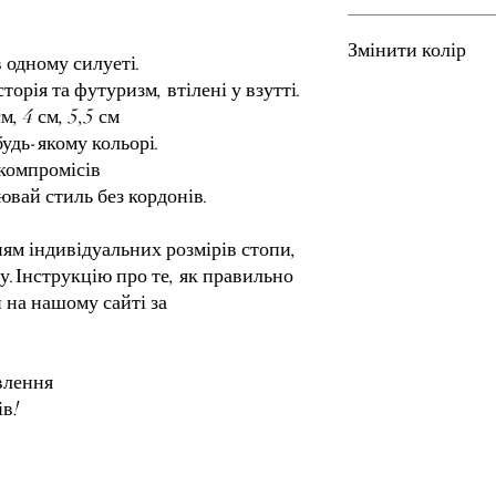
Розміри з 35 по 42 на
Термін виготовлення –
Все взуття в нашому м
Змінити колір
замовлення з урахува
в одному силуеті.
розмірів.
торія та футуризм, втілені у взутті.
Після оформлення зам
Якщо ви бажаєте замо
м, 4 см, 5,5 см
дізнатися розмір усіх
будь ласка, зазначте 
удь-якому кольорі.
зробити правильно зам
замовлення. Ми обов’я
сторінку "
Як виміряти
компромісів
уточнення деталей і 
ваші побажання.
ювай стиль без кордонів.
ям індивідуальних розмірів стопи,
у.Інструкцію про те, як правильно
 на нашому сайті за
овлення
ів!