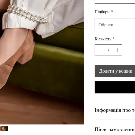
Підбори
*
Обрати
Кількість
*
Додати у кошик
Інформація про т
Матеріал верху – нату
Після замовленн
Матеріал підкладу - ш