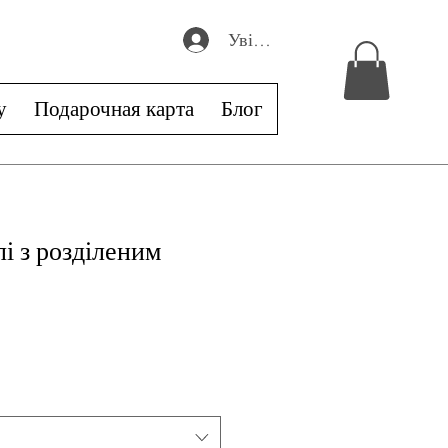
Увійти
у
Подарочная карта
Блог
лі з розділеним