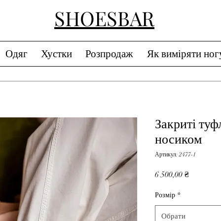
SHOESBAR
Одяг
Хустки
Розпродаж
Як виміряти ног
Закриті туф
носиком
Артикул: 2477-1
Ціна
6 500,00 ₴
Розмір
*
Обрати