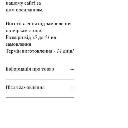
нашому сайті за
цим
посиланням
.
Виготовлення під замовлення
по міркам стопи.
Розміри від 35 до 41 на
замовлення
Термін виготовлення - 14 днів!
Інформація про товар
Матеріал верху – натуральна шкіра
Після замовлення
Розміри з 35 по 41мна замовлення
Термін виготовлення – 14 днів!
Все взуття в нашому магазині
Змінити колір
виготовляється на замовлення з
урахуванням ваших індивідуальних
розмірів.
Якщо ви хочете змінити колір товару,
Після оформлення замовлення ми
після замовлення ви можете запросити