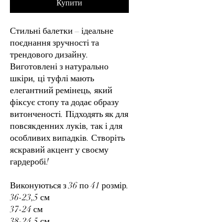
Купити
Стильні балетки – ідеальне
поєднання зручності та
трендового дизайну.
Виготовлені з натурально
шкіри, ці туфлі мають
елегантний ремінець, який
фіксує стопу та додає образу
витонченості. Підходять як для
повсякденних луків, так і для
особливих випадків. Створіть
яскравий акцент у своєму
гардеробі!
Виконуються з 36 по 41 розмір.
36-23,5 см
37-24 см
38-24.5 см