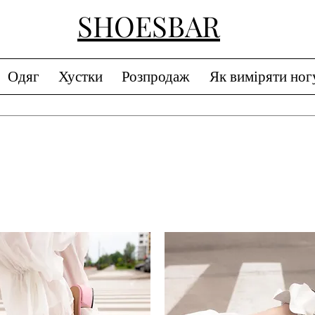
SHOESBAR
Одяг
Хустки
Розпродаж
Як виміряти ног